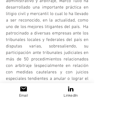
administrativo y arbitraje, Marco Tulio ha
desarrollado una importante práctica en
litigio civil y mercantil lo cual lo ha llevado
a ser reconocido, en la actualidad, como
uno de los mejores litigantes del país. Ha
patrocinado a diversas empresas ante los
tribunales locales y federales del país en
disputas varias, sobresaliendo, su
participación ante tribunales judiciales en
más de 50 procedimientos relacionados
con arbitraje (especialmente en relación
con medidas cautelares y con juicios
especiales tendientes a anular o lograr el
reconocimiento y ejecución de laudos
arbitrales).
Email
LinkedIn
Por otra parte, Marco Tulio cuenta
también con valiosa experiencia en
materia de litigio de propiedad intelectual
y respecto a las materias de protección al
consumidor y publicidad. Finalmente, es