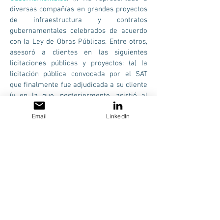
diversas compañías en grandes proyectos
de infraestructura y contratos
gubernamentales celebrados de acuerdo
con la Ley de Obras Públicas. Entre otros,
asesoró a clientes en las siguientes
licitaciones públicas y proyectos: (a) la
licitación pública convocada por el SAT
que finalmente fue adjudicada a su cliente
(y en la que, posteriormente, asistió al
cliente en la implementación de trabajos y
Email
LinkedIn
modificaciones al contrato para extender
su alcance y duración); (b) la licitación
pública para el suministro de servicios de
mantenimiento para el metro de la Ciudad
de México; (c) los servicios de
mantenimiento y supervisión
proporcionados a la Comisión Nacional del
Agua (CONAGUA) en relación con las aguas
residuales y el sistema de drenaje de la
Ciudad de México; y (d) la licitación pública