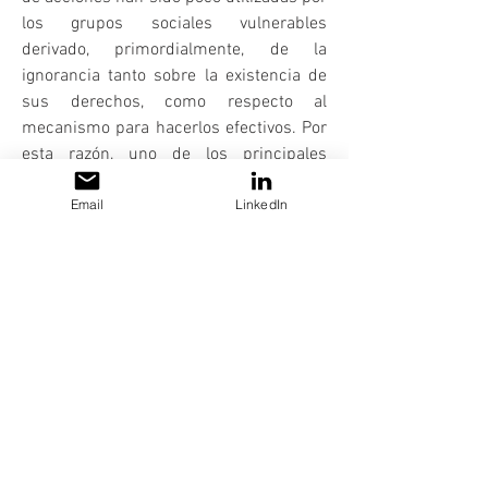
los grupos sociales vulnerables
derivado, primordialmente, de la
ignorancia tanto sobre la existencia de
sus derechos, como respecto al
mecanismo para hacerlos efectivos. Por
esta razón, uno de los principales
objetivos de LITREDI es concientizar a
Email
LinkedIn
dichos grupos sobre estas vías de
acceso a la justicia con el propósito
fundamental de fomentar una sociedad
más igualitaria que ponga freno a los
abusos de los que son objeto.
Derechos Reservados © LITREDI, S.C. 2019
AVISO DE PRIVACIDAD